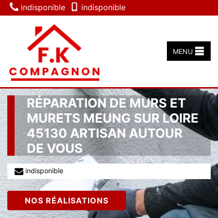
indisponible
indisponible
MENU
RÉPARATION DE MURS ET
MURETS MEUNG SUR LOIRE
45130 ARTISAN AUTOUR
DE VOUS
indisponible
NOS RÉALISATIONS