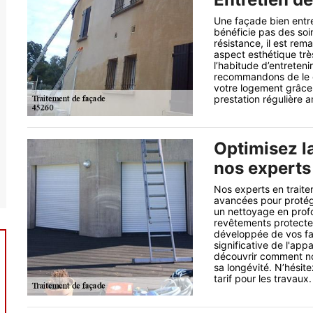
Une façade bien entr
bénéficie pas des soins
résistance, il est re
aspect esthétique trè
l’habitude d’entreteni
recommandons de le c
votre logement grâce 
prestation régulière a
Optimisez l
nos experts
Nos experts en trait
avancées pour protége
un nettoyage en profo
revêtements protecteu
développée de vos faç
significative de l'ap
découvrir comment no
sa longévité. N’hésit
tarif pour les travaux.