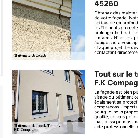
45260
Obtenez dès maintena
de votre façade. Not
nettoyage en profonde
revêtements protecte
prolonger la durabili
surfaces. N’hésitez p
équipe saura vous app
chaque projet. Le devi
contactant directeme
Tout sur le 
F.K Compa
La façade est bien plu
visage du bâtiment ou 
également sa protect
comprenons l'importa
pourquoi nous propos
qualité, conçus pour 
mais aussi pour assur
aide professionnelle 