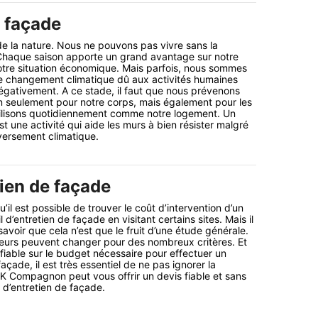
e façade
de la nature. Nous ne pouvons pas vivre sans la
 Chaque saison apporte un grand avantage sur notre
otre situation économique. Mais parfois, nous sommes
le changement climatique dû aux activités humaines
gativement. A ce stade, il faut que nous prévenons
n seulement pour notre corps, mais également pour les
tilisons quotidiennement comme notre logement. Un
t une activité qui aide les murs à bien résister malgré
versement climatique.
tien de façade
’il est possible de trouver le coût d’intervention d’un
l d’entretien de façade en visitant certains sites. Mais il
avoir que cela n’est que le fruit d’une étude générale.
leurs peuvent changer pour des nombreux critères. Et
 fiable sur le budget nécessaire pour effectuer un
façade, il est très essentiel de ne pas ignorer la
K Compagnon peut vous offrir un devis fiable et sans
t d’entretien de façade.