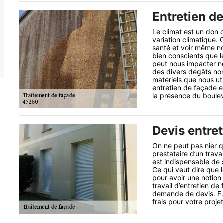
Entretien d
Le climat est un don 
variation climatique.
santé et voir même n
bien conscients que 
peut nous impacter né
des divers dégâts no
matériels que nous u
entretien de façade es
la présence du boule
Devis entre
On ne peut pas nier qu
prestataire d’un travai
est indispensable de s
Ce qui veut dire que 
pour avoir une notion
travail d’entretien de 
demande de devis. F.
frais pour votre proje