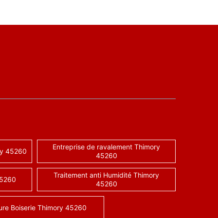
Entreprise de ravalement Thimory
ry 45260
45260
Traitement anti Humidité Thimory
45260
45260
ure Boiserie Thimory 45260