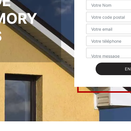
DE
MORY
S