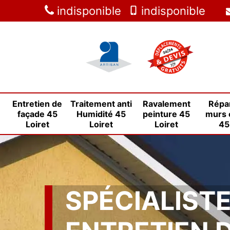
indisponible
indisponible
Entretien de
Traitement anti
Ravalement
Répa
façade 45
Humidité 45
peinture 45
murs 
Loiret
Loiret
Loiret
45
SPÉCIALIST