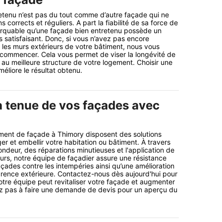
etenu n’est pas du tout comme d’autre façade qui ne
 corrects et réguliers. A part la fiabilité de sa force de
marquable qu’une façade bien entretenu possède un
s satisfaisant. Donc, si vous n’avez pas encore
r les murs extérieurs de votre bâtiment, nous vous
ommencer. Cela vous permet de viser la longévité de
au meilleure structure de votre logement. Choisir une
méliore le résultat obtenu.
a tenue de vos façades avec
ement de façade à Thimory disposent des solutions
r et embellir votre habitation ou bâtiment. À travers
ndeur, des réparations minutieuses et l'application de
rs, notre équipe de façadier assure une résistance
ades contre les intempéries ainsi qu’une amélioration
parence extérieure. Contactez-nous dès aujourd'hui pour
tre équipe peut revitaliser votre façade et augmenter
ez pas à faire une demande de devis pour un aperçu du