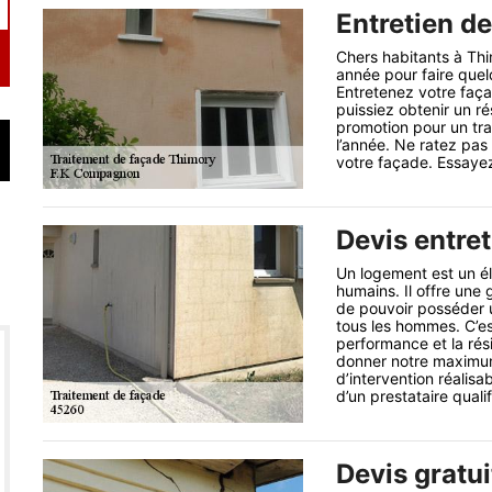
Entretien d
Chers habitants à Thi
année pour faire quel
Entretenez votre faç
puissiez obtenir un ré
promotion pour un trav
l’année. Ne ratez pas
votre façade. Essayez
Devis entre
Un logement est un él
humains. Il offre une 
de pouvoir posséder u
tous les hommes. C’est
performance et la rés
donner notre maximum
d’intervention réalis
d’un prestataire qualif
Devis gratui