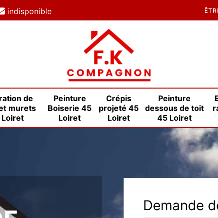
indisponible
ÊTR
ration de
Peinture
Crépis
Peinture
et murets
Boiserie 45
projeté 45
dessous de toit
r
 Loiret
Loiret
Loiret
45 Loiret
E
Demande de