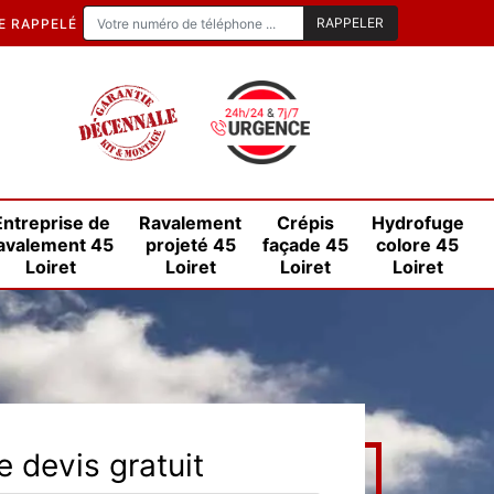
E RAPPELÉ
Entreprise de
Ravalement
Crépis
Hydrofuge
avalement 45
projeté 45
façade 45
colore 45
Loiret
Loiret
Loiret
Loiret
 devis gratuit