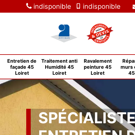
indisponible
indisponible
Entretien de
Traitement anti
Ravalement
Répa
façade 45
Humidité 45
peinture 45
murs 
Loiret
Loiret
Loiret
45
SPÉCIALIST