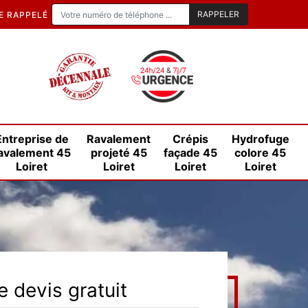
E RAPPELÉ
Entreprise de
Ravalement
Crépis
Hydrofuge
avalement 45
projeté 45
façade 45
colore 45
Loiret
Loiret
Loiret
Loiret
 devis gratuit