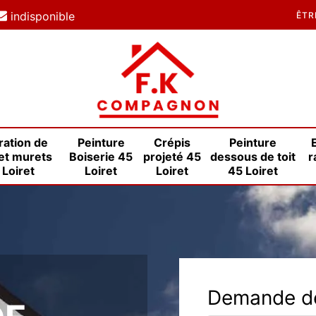
indisponible
ÊTR
ration de
Peinture
Crépis
Peinture
et murets
Boiserie 45
projeté 45
dessous de toit
r
 Loiret
Loiret
Loiret
45 Loiret
E
Demande de