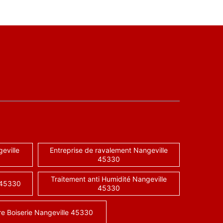
eville
Entreprise de ravalement Nangeville
45330
Traitement anti Humidité Nangeville
 45330
45330
re Boiserie Nangeville 45330