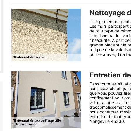
Nettoyage d
Un logement ne peut 
Les murs participent 
de tout type de bâtime
la maison par les vari
l’insécurité. A part c
grande place sur la re
l’origine de la valori
puisse arriver, il ne 
Entretien d
Dans toute les situat
cas assez chaotique 
que vous pouvez tirer 
confinement pour orga
votre façade est une 
d’accomplissement de 
nous contacter imméd
entretien de tout typ
Nangeville 45330.