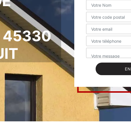
DE
 45330
UIT