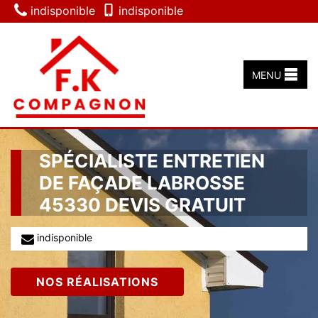
indisponible
indisponible
MENU
SPÉCIALISTE ENTRETIEN
DE FAÇADE LABROSSE
45330 DEVIS GRATUIT
indisponible
NOS RÉALISATIONS