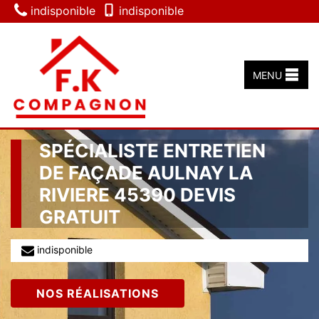
indisponible
indisponible
MENU
SPÉCIALISTE ENTRETIEN
DE FAÇADE AULNAY LA
RIVIERE 45390 DEVIS
GRATUIT
indisponible
NOS RÉALISATIONS