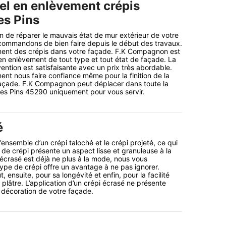
el en enlèvement crépis
es Pins
on de réparer le mauvais état de mur extérieur de votre
commandons de bien faire depuis le début des travaux.
ement des crépis dans votre façade. F.K Compagnon est
en enlèvement de tout type et tout état de façade. La
vention est satisfaisante avec un prix très abordable.
nt nous faire confiance même pour la finition de la
façade. F.K Compagnon peut déplacer dans toute la
Les Pins 45290 uniquement pour vous servir.
é
’ensemble d’un crépi taloché et le crépi projeté, ce qui
 de crépi présente un aspect lisse et granuleuse à la
i écrasé est déjà ne plus à la mode, nous vous
ype de crépi offre un avantage à ne pas ignorer.
, ensuite, pour sa longévité et enfin, pour la facilité
 plâtre. L’application d’un crépi écrasé ne présente
 décoration de votre façade.