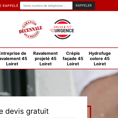
E RAPPELÉ
Entreprise de
Ravalement
Crépis
Hydrofuge
avalement 45
projeté 45
façade 45
colore 45
Loiret
Loiret
Loiret
Loiret
 devis gratuit