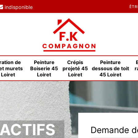
indisponible
ÊTR
ration de
Peinture
Crépis
Peinture
et murets
Boiserie 45
projeté 45
dessous de toit
r
 Loiret
Loiret
Loiret
45 Loiret
RACTIFS
Demande de