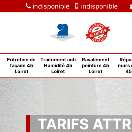
indisponible
indisponible
Entretien de
Traitement anti
Ravalement
Répa
façade 45
Humidité 45
peinture 45
murs 
Loiret
Loiret
Loiret
45
TARIFS ATT