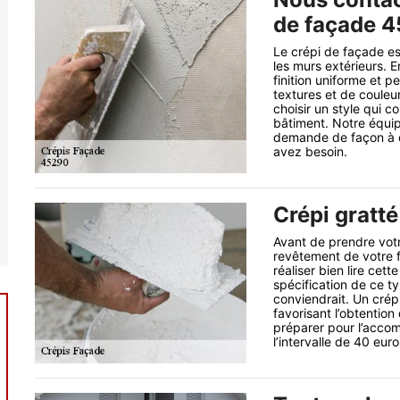
de façade 
Le crépi de façade es
les murs extérieurs. 
finition uniforme et p
textures et de couleu
choisir un style qui c
bâtiment. Notre équi
demande de façon à ce
avez besoin.
Crépi gratté
Avant de prendre votre
revêtement de votre 
réaliser bien lire cet
spécification de ce t
conviendrait. Un crép
favorisant l’obtention
préparer pour l’accom
l’intervalle de 40 eur