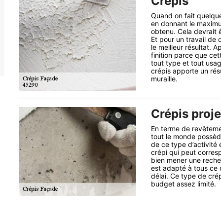
Crépis
Quand on fait quelque
en donnant le maximum
obtenu. Cela devrait 
Et pour un travail de 
le meilleur résultat. A
finition parce que cet
tout type et tout usa
crépis apporte un résu
muraille.
Crépis proje
En terme de revêtemen
tout le monde possèd
de ce type d’activité 
crépi qui peut corre
bien mener une recher
est adapté à tous ce q
délai. Ce type de crép
budget assez limité.